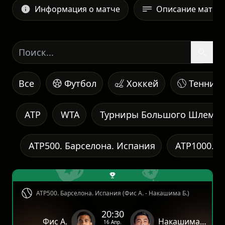
Информация о матче
Описание матча
Все
Футбол
Хоккей
Теннис
ATP
WTA
Турниры Большого Шлема
ATP500. Барселона. Испания
ATP1000. М
ATP500. Барселона. Испания (Фис А. - Накашима Б.)
20:30
Фис А.
Накашима Б.
16 Апр.