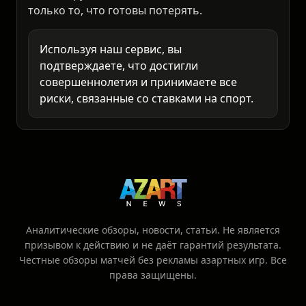
это ваша личная ответственность.
Анализируйте самостоятельно и ставьте
только то, что готовы потерять.
Используя наш сервис, вы
подтверждаете, что достигли
совершеннолетия и принимаете все
риски, связанные со ставками на спорт.
Аналитические обзоры, новости, статьи. Не является
призывом к действию и не даёт гарантий результата.
Честные обзоры матчей без рекламы азартных игр. Все