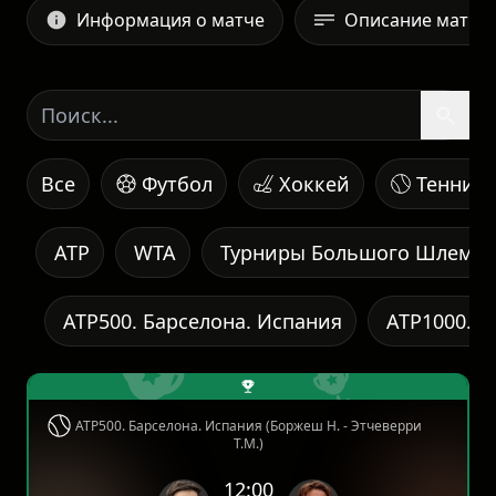
Информация о матче
Описание матча
Все
Футбол
Хоккей
Теннис
ATP
WTA
Турниры Большого Шлема
ATP500. Барселона. Испания
ATP1000. М
ATP500. Барселона. Испания (Боржеш Н. - Этчеверри
Т.М.)
12:00