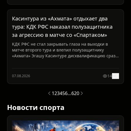
Касинтура из «Ахмата» отдыхает два
тура: КДК РФС наказал полузащитника
за агрессию в матче со «Спартаком»
КДК РФС не стал закрывать глаза на выходки в
матче второго тура и влепил полузащитнику
«Ахмата» Эгашу Касинтуре дисквалификацию сразу
на два матча РПЛ...
14
0
07.08.2026
1
2
3
4
5
6
…
620
Новости спорта