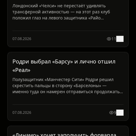
Лондонский «Челси» не перестаёт удивлять
трансферной активностью — на этот раз клуб
положил глаз на левого защитника «Райо
Вальекано» Хосепа Чаваррию....
11
0
07.08.2026
Родри выбрал «Барсу» и лично отшил
«Реал»
Полузащитник «Манчестер Сити» Родри решил
скрестить пальцы в сторону «Барселоны» —
именно туда он намерен отправиться продолжать
свои футбольные подви...
9
0
07.08.2026
«Динамо» хочет заполучить форварда