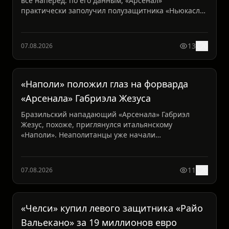
всё наперёд: по его данным, «Арсенал»
практически заполучил полузащитника «Ньюкасла»
Бруно Гимарайнса.2...
13
0
07.08.2026
«Наполи» положил глаз на форварда
«Арсенала» Габриэла Жезуса
Бразильский нападающий «Арсенала» Габриэл
Жезус, похоже, приглянулся итальянскому
«Наполи». Неаполитанцы уже начали
предварительные разговоры о возмож...
11
0
07.08.2026
«Челси» купил левого защитника «Райо
Вальекано» за 19 миллионов евро