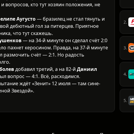
 и вопросов, кто тут хозяин положения, не
елипе Аугусто
— бразилец не стал тянуть и
2.
свой дебютный гол за питерцев. Приятное
ика, что тут скажешь.
ушенков
— на 34-й минуте он сделал счёт 2:0
ело пахнет керосином. Правда, на 37-й минуте
3.
л размочить счёт — 2:1. Но радость
лго.
болев
добавил третий, а на 82-й
Даниил
4.
л вопрос — 4:1. Всё, расходимся.
тание ждёт «Зенит» 12 июля — там сине-
еной Звездой».
5.