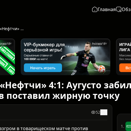
Главная
Обз
«Зенит» разнёс «Нефтчи» 4:1: Аугусто забил первый гол за клуб, а Кондаков поставил жирную точку
клама 18+
Реклама 18+
«Нефтчи» 4:1: Аугусто заби
ов поставил жирную точку
52
0
1.
разгром в товарищеском матче против