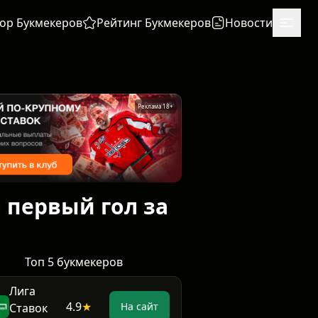
ор Букмекеров
Рейтинг Букмекеров
Новости
Реклама 18+
л первый гол за
Топ 5 букмекеров
Лига
4.9
★
На сайт
Ставок