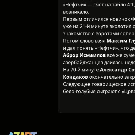
«Нефтчи» — счёт на табло 4:1,
возникало.
Первым отличился новичок
Ф
уже на 21-й минуте вколотил 
знакомство с воротами соперн
Потом слово взял
Максим Гл
и дал понять «Нефтчи», что д
Аброр Исмаилов
всё же суме
азербайджанцев длилась недо
На 70-й минуте
Александр Со
Кондаков
окончательно закры
Следующее товарищеское испы
бело-голубые сыграют с «Црв