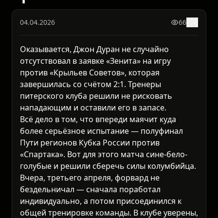
04.04.2026
66
0
Оказывается, Джон Дуран не случайно
отсутствовал в заявке «Зенита» на игру
против «Крыльев Советов», которая
завершилась со счётом 2:1. Тренеры
питерского клуба решили не рисковать
нападающим и оставили его в запасе.
Всё дело в том, что впереди маячит куда
более серьёзное испытание — полуфинал
Пути регионов Кубка России против
«Спартака». Вот для этого матча сине-бело-
голубые и решили сберечь силы колумбийца.
Вчера, третьего апреля, форвард не
бездельничал — сначала поработал
индивидуально, а потом присоединился к
общей тренировке команды. В клубе уверены,