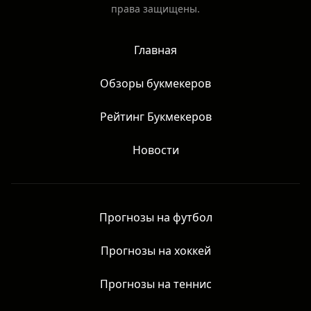
права защищены.
Главная
Обзоры букмекеров
Рейтинг Букмекеров
Новости
Прогнозы на футбол
Прогнозы на хоккей
Прогнозы на теннис