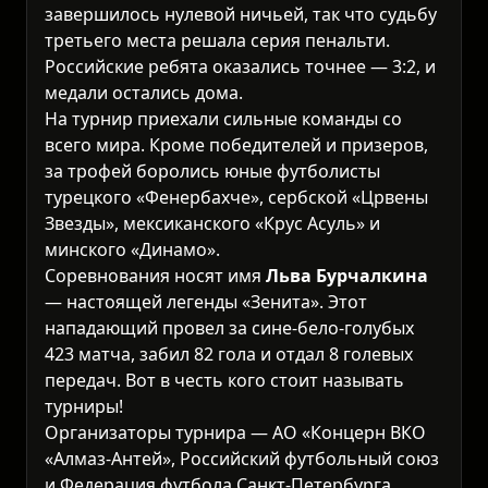
завершилось нулевой ничьей, так что судьбу
третьего места решала серия пенальти.
Российские ребята оказались точнее — 3:2, и
медали остались дома.
На турнир приехали сильные команды со
всего мира. Кроме победителей и призеров,
за трофей боролись юные футболисты
турецкого «Фенербахче», сербской «Црвены
Звезды», мексиканского «Крус Асуль» и
минского «Динамо».
Соревнования носят имя
Льва Бурчалкина
— настоящей легенды «Зенита». Этот
нападающий провел за сине-бело-голубых
423 матча, забил 82 гола и отдал 8 голевых
передач. Вот в честь кого стоит называть
турниры!
Организаторы турнира — АО «Концерн ВКО
«Алмаз-Антей», Российский футбольный союз
и Федерация футбола Санкт-Петербурга.