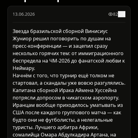
13.06.2026
82
0
Звезда бразильской сборной Винисиус
Жуниор решил поговорить по душам на
пресс-конференции — и зацепил сразу
несколько горячих тем: от иммиграционного
беспредела на ЧМ-2026 до фанатской любви к
Неймару.
Начнём с того, что турнир ещё толком не
стартовал, а скандалы уже вовсю разгулялись.
Капитана сборной Ирака Аймена Хуссейна
потрясли допросом в чикагском аэропорту.
Иранцам вообще приходилось уматывать из
США после каждого группового матча — как
будто они не футболисты, а нелегальные
туристы. Лучшего арбитра Африки,
сомалийца Омара Абдулкадира Артана, на