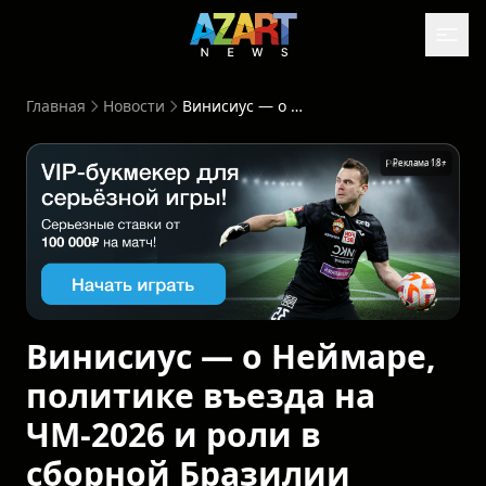
Главная
Новости
Винисиус — о Неймаре, политике въезда на ЧМ-2026 и роли в сборной Бразилии
ма 18+
Реклама 18+
Винисиус — о Неймаре,
политике въезда на
ЧМ-2026 и роли в
сборной Бразилии