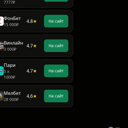
7777₽
ФонБет
4.8
★
На сайт
15 000₽
Винлайн
4.7
★
На сайт
3 000₽
Пари
4.7
★
На сайт
5 х
1000₽
Мелбет
4.6
★
На сайт
28 000₽