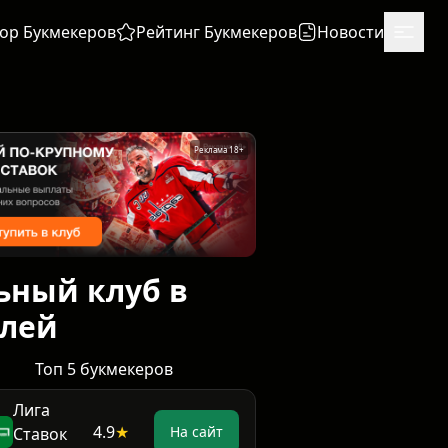
ор Букмекеров
Рейтинг Букмекеров
Новости
Реклама 18+
ьный клуб в
блей
Топ 5 букмекеров
Лига
4.9
★
На сайт
Ставок