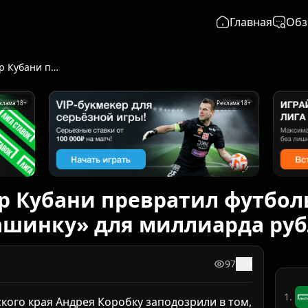
Главная
Обз
Вице-губернатор Кубани превратил футбольный клуб в «стиральную машинку» для миллиарда рублей
клама 18+
Реклама 18+
р Кубани превратил футбол
ашинку» для миллиарда ру
97
0
1.
кого края Андрея Коробку заподозрили в том,