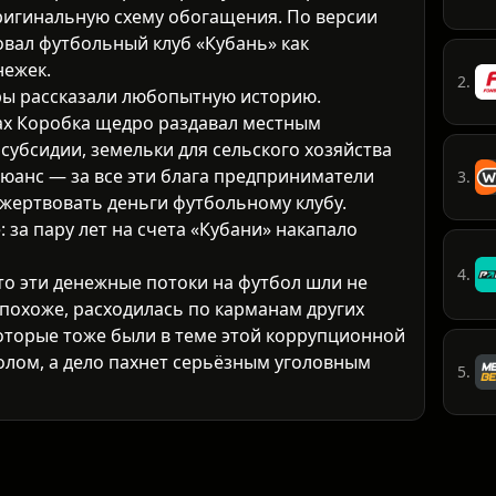
ригинальную схему обогащения. По версии
овал футбольный клуб «Кубань» как
нежек.
2.
ры рассказали любопытную историю.
дах Коробка щедро раздавал местным
субсидии, земельки для сельского хозяйства
нюанс — за все эти блага предприниматели
3.
жертвовать деньги футбольному клубу.
 за пару лет на счета «Кубани» накапало
4.
то эти денежные потоки на футбол шли не
 похоже, расходилась по карманам других
оторые тоже были в теме этой коррупционной
болом, а дело пахнет серьёзным уголовным
5.