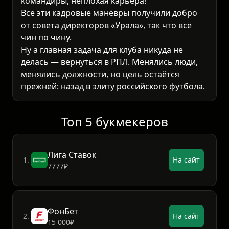
командиры, неплохая карьера!
Все эти кадровые манёвры получили добро
от совета директоров «Урала», так что всё
чин по чину.
Ну а главная задача для клуба никуда не
делась — вернуться в РПЛ. Менялись люди,
менялись должности, но цель остаётся
прежней: назад в элиту российского футбола.
Топ 5 букмекеров
Лига Ставок
1.
На сайт
7777₽
ФонБет
2.
На сайт
15 000₽