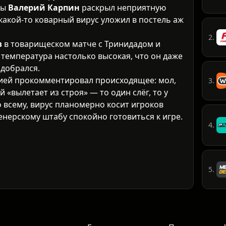
ды
Валерий Карпин
раскрыл неприятную
 какой-то коварный вирус уложил в постель аж
2.
в
в товарищеском матче с Тринидадом и
 температура настолько высокая, что он даже
добрался.
ией прокомментировал происходящее: мол,
3.
 «вылетает из строя» — то один слёг, то у
о всему, вирус планомерно косит игроков
ренерскому штабу спокойно готовиться к игре.
4.
5.