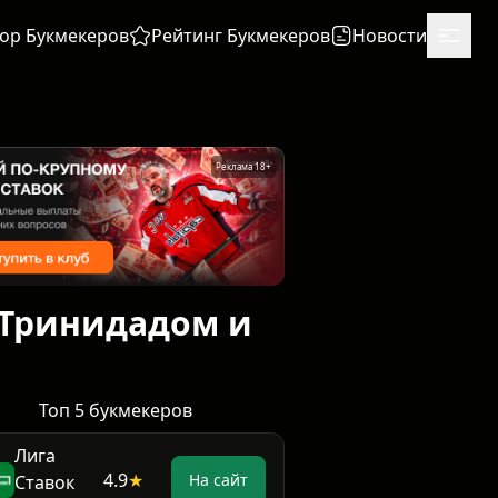
ор Букмекеров
Рейтинг Букмекеров
Новости
Реклама 18+
 Тринидадом и
Топ 5 букмекеров
Лига
4.9
★
На сайт
Ставок