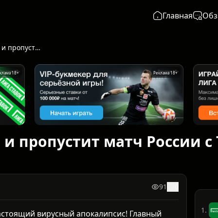
Главная
Обз
Умяров заболел и пропустит матч России с Тринидадом и Тобаго
клама 18+
Реклама 18+
 и пропустит матч России с
91
0
1.
астоящий вирусный апокалипсис! Главный