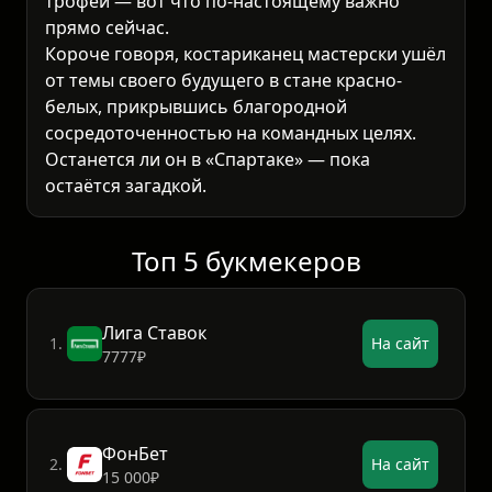
трофей — вот что по-настоящему важно
прямо сейчас.
Короче говоря, костариканец мастерски ушёл
от темы своего будущего в стане красно-
белых, прикрывшись благородной
сосредоточенностью на командных целях.
Останется ли он в «Спартаке» — пока
остаётся загадкой.
Топ 5 букмекеров
Лига Ставок
1.
На сайт
7777₽
ФонБет
2.
На сайт
15 000₽