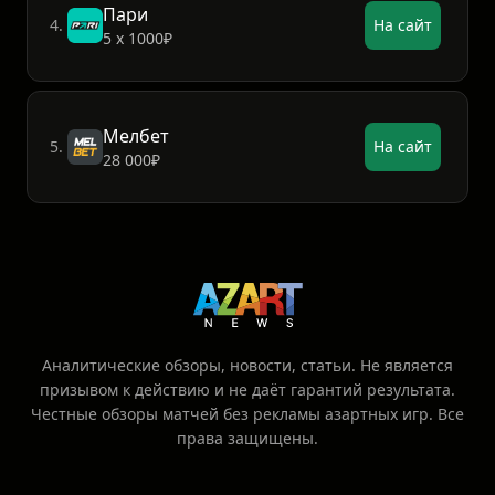
Пари
4.
На сайт
5 х 1000₽
Мелбет
5.
На сайт
28 000₽
Аналитические обзоры, новости, статьи. Не является
призывом к действию и не даёт гарантий результата.
Честные обзоры матчей без рекламы азартных игр. Все
права защищены.