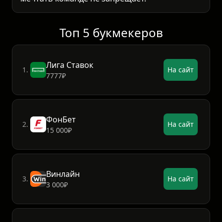
Топ 5 букмекеров
Лига Ставок
1.
На сайт
7777₽
ФонБет
2.
На сайт
15 000₽
Винлайн
3.
На сайт
3 000₽