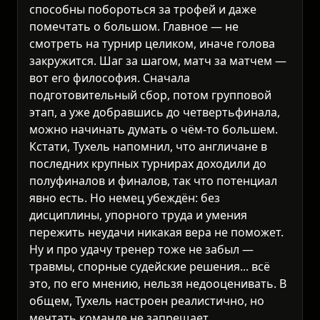
способны побороться за трофей и даже
помечтать о большом. Главное — не
смотреть на турнир целиком, иначе голова
закружится. Шаг за шагом, матч за матчем —
вот его философия. Сначала
подготовительный сбор, потом групповой
этап, а уже добравшись до четвертьфинала,
можно начинать думать о чём-то большем.
Кстати, Тухель напомнил, что англичане в
последних крупных турнирах доходили до
полуфиналов и финалов, так что потенциал
явно есть. Но немец убеждён: без
дисциплины, упорного труда и умения
пережить неудачи никакая вера не поможет.
Ну и про удачу тренер тоже не забыл —
травмы, спорные судейские решения... всё
это, по его мнению, нельзя недооценивать. В
общем, Тухель настроен реалистично, но
мечтать команде не запрещает.