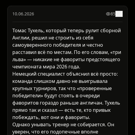
10.06.2026
85
0
Томас Тухель, который теперь рулит сборной
Англии, решил не строить из себя
самоуверенного победителя и честно
расставил всё по местам. По его словам, «три
льва» — никакие не фавориты предстоящего
чемпионата мира 2026 года.
Немецкий специалист объяснил всё просто:
команда слишком давно не выигрывала
крупных турниров, так что «проверенные
победители» будут стоять в очереди
фаворитов гораздо раньше англичан. Тухель
прямо так и сказал — есть те, кто привык
побеждать, вот они и фавориты.
Однако унывать тренер не собирается. Он
уверен, что его подопечные вполне