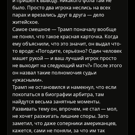
и пришёл к выводу: никакого фола там не
было. Просто два игрока неслись на всех
парах и врезались друг в друга — дело
житейское.
Самое смешное — Трамп поначалу вообще
не понял, что такое красная карточка. Когда
ему объяснили, что это значит, он выдал что-
то вроде: «Погодите, серьёзно? Один человек
машет рукой — и ваш лучший игрок просто
не выходит на следующий матч?» После этого
он назвал такие полномочия судьи
«ужасными».
Трамп не остановился и намекнул, что если
покопаться в биографии арбитра, там
найдутся весьма занятные моменты.
Развивать тему он, впрочем, не стал — мол,
не хочет разжигать лишние споры. Зато
заметил, что даже соперники американцев,
кажется, сами не поняли, за что им так