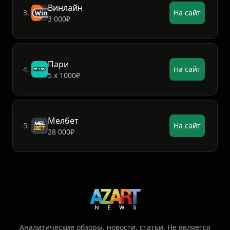
Винлайн
3.
На сайт
3 000₽
Пари
4.
На сайт
5 х 1000₽
Мелбет
5.
На сайт
28 000₽
Аналитические обзоры, новости, статьи. Не является