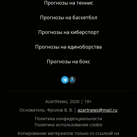
Прогнозы на теннис
Прогнозы на баскетбол
Прогнозы на киберспорт
Прогнозы на единоборства
Прогнозы на бокс
AzartNews, 2026 | 18+
Основатель: Фролов В. В. |
azartnews@mail.ru
Политика конфиденциальности
Политика использования cookie
Копирование материалов только со ссылкой на