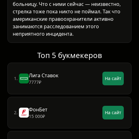
больницу. Что с ними сейчас — неизвестно,
стрелка тоже пока никто не поймал. Так что
американские правоохранители активно
занимаются расследованием этого
неприятного инцидента.
Топ 5 букмекеров
Лига Ставок
1.
На сайт
7777₽
ФонБет
2.
На сайт
15 000₽