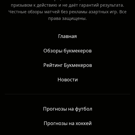
призывом к действию и не даёт гарантий результата.
Честные обзоры матчей без рекламы азартных игр. Все
права защищены.
Главная
Обзоры букмекеров
Рейтинг Букмекеров
Новости
Прогнозы на футбол
Прогнозы на хоккей