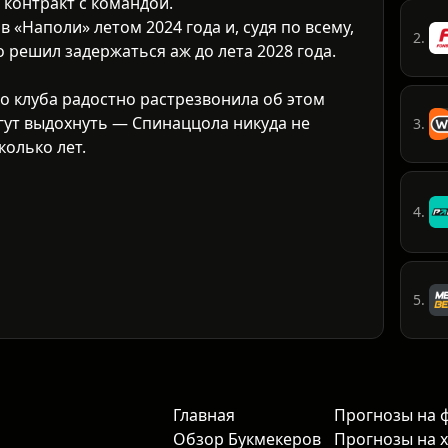
контракт с командой.
 «Наполи» летом 2024 года и, судя по всему,
2.
о решил задержаться аж до лета 2028 года.
о клуба радостно растрезвонила об этом
гут выдохнуть — Спинаццола никуда не
3.
колько лет.
4.
5.
Главная
Прогнозы на 
Обзор Букмекеров
Прогнозы на 