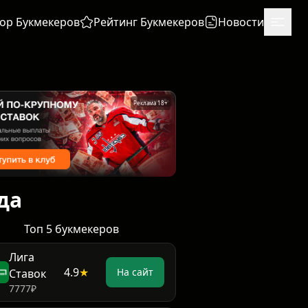
ор Букмекеров
Рейтинг Букмекеров
Новости
Реклама 18+
да
Топ 5 букмекеров
Лига
4.9
★
На сайт
Ставок
7777₽