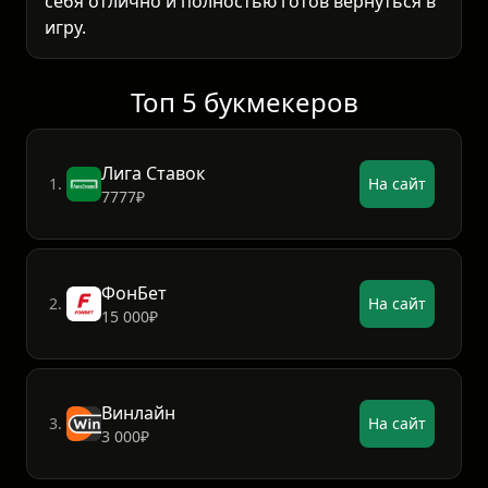
себя отлично и полностью готов вернуться в
игру.
Топ 5 букмекеров
Лига Ставок
1.
На сайт
7777₽
ФонБет
2.
На сайт
15 000₽
Винлайн
3.
На сайт
3 000₽