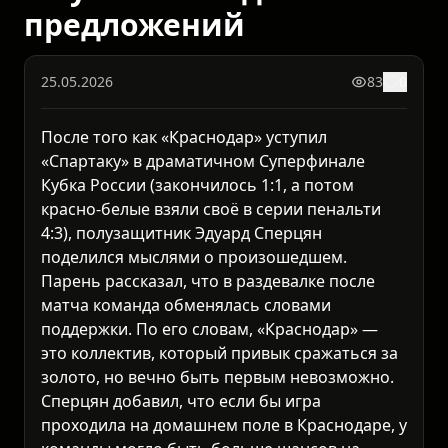
предложений
25.05.2026
83
0
После того как «Краснодар» уступил
«Спартаку» в драматичном Суперфинале
Кубка России (закончилось 1:1, а потом
красно-белые взяли своё в серии пенальти
4:3), полузащитник Эдуард Сперцян
поделился мыслями о произошедшем.
Парень рассказал, что в раздевалке после
матча команда обменялась словами
поддержки. По его словам, «Краснодар» —
это коллектив, который привык сражаться за
золото, но вечно быть первым невозможно.
Сперцян добавил, что если бы игра
проходила на домашнем поле в Краснодаре, у