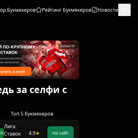
ор Букмекеров
Рейтинг Букмекеров
Новости
Реклама 18+
дь за селфи с
Топ 5 букмекеров
Лига
4.9
★
На сайт
Ставок