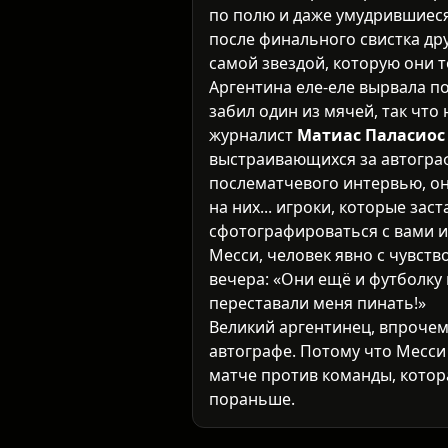
по полю и даже умудрившиеся
после финального свистка дру
самой звездой, которую они т
Аргентина еле-еле вырвала по
забил один из мячей, так что
журналист
Матиас Паласиос
выстраивающихся за автогра
послематчевого интервью, он
на них... игроки, которые зас
сфотографироваться с вами и
Месси, человек явно с чувст
вечера: «Они ещё и футболку 
переставали меня пинать!»
Великий аргентинец, впрочем,
автографе. Потому что Месси 
матче против команды, котор
пораньше.