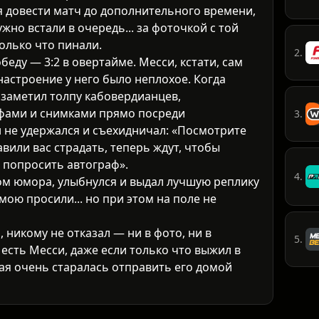
 довести матч до дополнительного времени,
жно встали в очередь... за фоточкой с той
олько что пинали.
2.
беду — 3:2 в овертайме. Месси, кстати, сам
 настроение у него было неплохое. Когда
заметил толпу кабовердианцев,
фами и снимками прямо посреди
3.
 не удержался и съехидничал: «Посмотрите
тавили вас страдать, теперь ждут, чтобы
 попросить автограф».
4.
вом юмора, улыбнулся и выдал лучшую реплику
мою просили... но при этом на поле не
 никому не отказал — ни в фото, ни в
5.
есть Месси, даже если только что выжил в
ая очень старалась отправить его домой