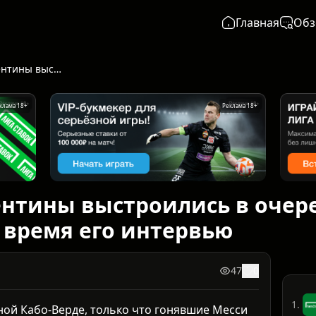
Главная
Обз
Соперники Аргентины выстроились в очередь за селфи с Месси прямо во время его интервью
клама 18+
Реклама 18+
нтины выстроились в очере
 время его интервью
47
0
1.
рной Кабо-Верде, только что гонявшие Месси