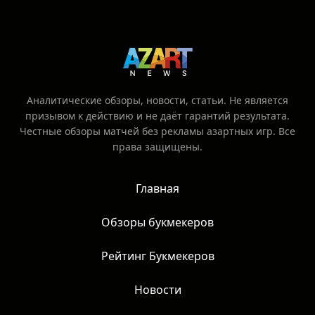
Аналитические обзоры, новости, статьи. Не является
призывом к действию и не даёт гарантий результата.
Честные обзоры матчей без рекламы азартных игр. Все
права защищены.
Главная
Обзоры букмекеров
Рейтинг Букмекеров
Новости