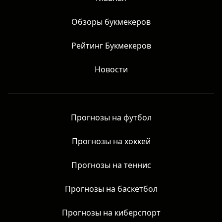
Обзоры букмекеров
Рейтинг Букмекеров
Новости
Прогнозы на футбол
Прогнозы на хоккей
Прогнозы на теннис
Прогнозы на баскетбол
Прогнозы на киберспорт