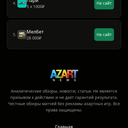
Пари
4.
На сайт
5 х 1000₽
Мелбет
5.
На сайт
28 000₽
Аналитические обзоры, новости, статьи. Не является
призывом к действию и не даёт гарантий результата.
Честные обзоры матчей без рекламы азартных игр. Все
права защищены.
Главная