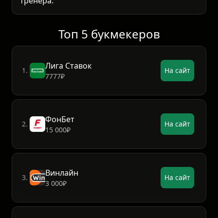
тренера.
Топ 5 букмекеров
Лига Ставок
1.
На сайт
7777₽
ФонБет
2.
На сайт
15 000₽
Винлайн
3.
На сайт
3 000₽