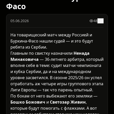
Фасо
05.06.2026
48
0
На товарищеский матч между Россией и
Буркина-Фасо нашли судей — и это будут
ребята из Сербии.
Главным по свистку назначили
Ненада
Минаковича
— 36-летнего арбитра, который
вполне себе в теме: судит матчи чемпионата
и кубка Сербии, да и на международном
уровне засветился. В сезоне 2025/26 он успел
отработать аж четыре игры группового этапа
Лиги Европы — так что парень опытный.
По бокам от него выбежают его земляки —
Бошко Божович
и
Светозар Живин
,
которые будут помогать с флажками. А вот