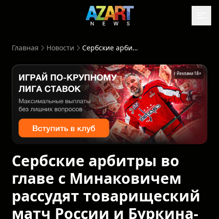
Главная
Новости
Сербские арбитры во главе с Минаковичем рассудят товарищеский матч России и Буркина-Фасо
Реклама 18+
Сербские арбитры во
главе с Минаковичем
рассудят товарищеский
матч России и Буркина-