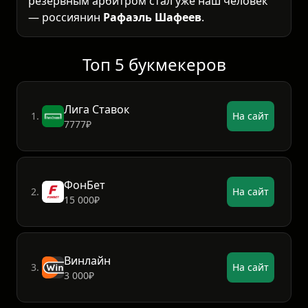
резервным арбитром стал уже наш человек
— россиянин
Рафаэль Шафеев
.
Топ 5 букмекеров
Лига Ставок
1.
На сайт
7777₽
ФонБет
2.
На сайт
15 000₽
Винлайн
3.
На сайт
3 000₽