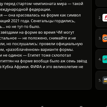
ду перед стартом чемпионата мира — такой
международной федерации.
ая — она красовалась на форме как символ
2.
аций 2021 года. Сенегальцы гордились,
.. но не тут-то было.
звёздами на форме во время ЧМ могут
стальное — не положено, снимайте и не
3.
али, но послушались: провели официальную
ом, «разоблачённом» варианте формы.
ии не одинок — Египет тоже схлопотал
4.
египтян на форме вообще было аж семь звёзд
в Кубка Африки. ФИФА и это великолепие не
5.