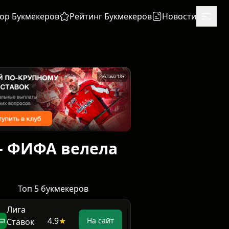
ор Букмекеров
Рейтинг Букмекеров
Новости
Реклама 18+
— ФИФА велела
Топ 5 букмекеров
Лига
4.9
★
На сайт
Ставок