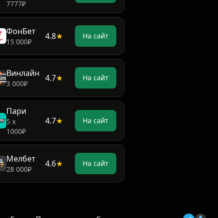
7777₽
ФонБет
4.8
★
На сайт
15 000₽
Винлайн
4.7
★
На сайт
3 000₽
Пари
4.7
★
На сайт
5 х
1000₽
Мелбет
4.6
★
На сайт
28 000₽