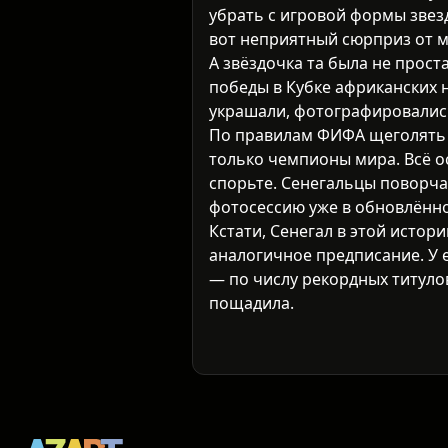
убрать с игровой формы звез
вот неприятный сюрприз от 
А звёздочка та была не прост
победы в Кубке африканских н
украшали, фотографировались.
По правилам ФИФА щеголять 
только чемпионы мира. Всё о
спорьте. Сенегальцы поворч
фотосессию уже в обновлённ
Кстати, Сенегал в этой истор
аналогичное предписание. У 
— по числу рекордных титуло
пощадила.