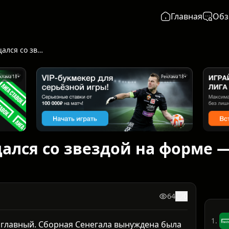
Главная
Обз
Сенегал попрощался со звездой на форме — ФИФА велела убрать
клама 18+
Реклама 18+
ался со звездой на форме 
64
0
1.
т главный. Сборная Сенегала вынуждена была