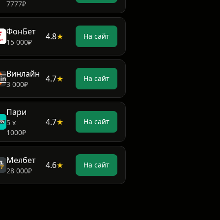
7777₽
ФонБет
4.8
★
На сайт
15 000₽
Винлайн
4.7
★
На сайт
3 000₽
Пари
4.7
★
На сайт
5 х
1000₽
Мелбет
4.6
★
На сайт
28 000₽