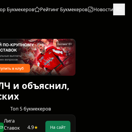
ор Букмекеров
Рейтинг Букмекеров
Новости
Реклама 18+
ЛЧ и объяснил,
ских
Топ 5 букмекеров
Лига
4.9
★
На сайт
Ставок