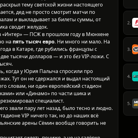
раскрыл тему светской жизни настоящего
ается, дед не просто смотрит матчи по
налам и выкладывает за билеты суммы, от
2.
ка сводит желудок.
в «Интер» — ПСЖ в прошлом году в Мюнхене
но на
пять тысяч евро
. Ни много ни мало. На
ода в Катаре, где рубились французы с
3.
две тысячи долларов — и это
без
VIP-ложи. С
тысяч.
ь, когда у Юрия Палыча спросили про
4.
жах. Тут он не сдержался и выдал настоящий
его словам, ни один европейский стадион
иками» или «Динамо» по части шика и
резюмировал специалист.
5.
его звали пару лет назад, было тесно и людно.
адионе VIP ничего так, но до наших всё
альянские арены Сёмин вообще говорить не
очитает сидеть пониже, а не на галёрке.