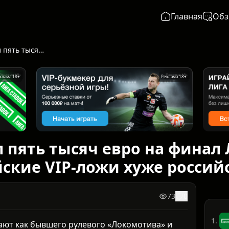
Главная
Обз
Сёмин потратил пять тысяч евро на финал ЛЧ и объяснил, почему европейские VIP-ложи хуже российских
клама 18+
Реклама 18+
 пять тысяч евро на финал 
ские VIP-ложи хуже россий
73
0
1.
ают как бывшего рулевого «Локомотива» и