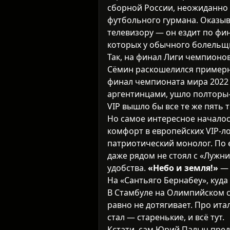
сборной России, неожиданно 
футбольного гурмана. Оказыв
телевизору — он ездит по фи
которых у обычного болельщи
Так, на финал Лиги чемпионо
Сёмин раскошелился пример
финал чемпионата мира 2022 г
аргентинцами, ушло полторы-
VIP вышло бы все те же пять 
Но самое интересное началос
комфорт в европейских VIP-ло
патриотический монолог. По 
даже рядом не стоял с «Лужн
удобства.
«Небо и земля!»
— 
На «Сантьяго Бернабеу», куда 
В Стамбуле на Олимпийском ст
равно не дотягивает. Про ит
стал — старенькие, и всё тут.
Кстати, сам Юрий Палыч предп