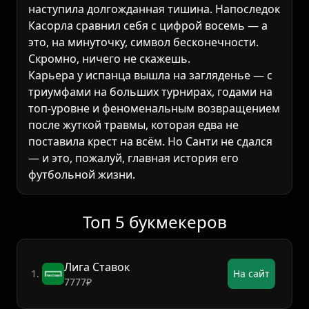
наступила долгожданная тишина. Напоследок
Касорла сравнил себя с цифрой восемь — а
это, на минуточку, символ бесконечности.
Скромно, ничего не скажешь.
Карьера у испанца вышла на загляденье — с
триумфами на больших турнирах, годами на
топ-уровне и феноменальным возвращением
после жуткой травмы, которая едва не
поставила крест на всём. Но Санти не сдался
— и это, пожалуй, главная история его
футбольной жизни.
Топ 5 букмекеров
Лига Ставок
1.
На сайт
7777₽