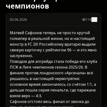
чемпионов
03.06.2026
118
0
Матвей Сафонов теперь не просто крутой
голкипер в реальной жизни, но и настоящий
монстр в FC 26! Российскому вратарю выдали
свежую карточку с рейтингом 96 — и это явно
заслуженно.
Поводом для апгрейда стала победа его клуба
ПСЖ в Лиге чемпионов сезона 2025/26. В
финале против лондонского «Арсенала» всё
решалось в настоящей нервотрёпке:
основное время закончилось со счётом 1:1, а
дальше пошла серия пенальти, где парижане
взяли верх — 4:3.
Сафонов отстоял весь финал от звонка до