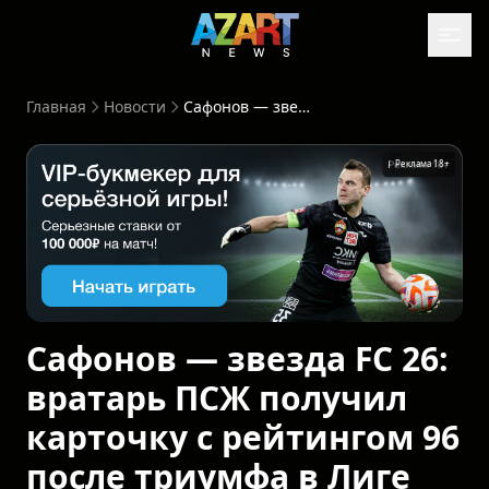
Главная
Новости
Сафонов — звезда FC 26: вратарь ПСЖ получил карточку с рейтингом 96 после триумфа в Лиге чемпионов
Реклама 18+
Рекла
Сафонов — звезда FC 26:
вратарь ПСЖ получил
карточку с рейтингом 96
после триумфа в Лиге