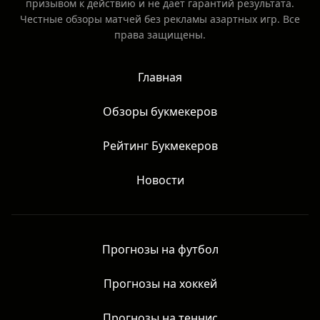
призывом к действию и не даёт гарантий результата.
Честные обзоры матчей без рекламы азартных игр. Все
права защищены.
Главная
Обзоры букмекеров
Рейтинг Букмекеров
Новости
Прогнозы на футбол
Прогнозы на хоккей
Прогнозы на теннис