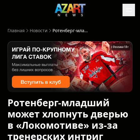
Главная
Новости
Ротенберг-младший может хлопнуть дверью в «Локомотиве» из-за тренерских интриг
Реклама 18+
Ротенберг-младший
может хлопнуть дверью
в «Локомотиве» из-за
тренерских интриг