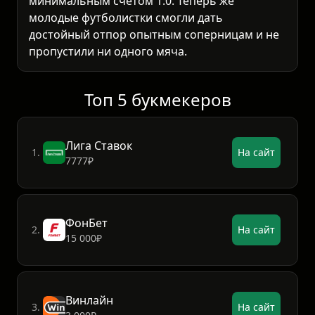
минимальным счётом 1:0. Теперь же
молодые футболистки смогли дать
достойный отпор опытным соперницам и не
пропустили ни одного мяча.
Топ 5 букмекеров
Лига Ставок
1.
На сайт
7777₽
ФонБет
2.
На сайт
15 000₽
Винлайн
3.
На сайт