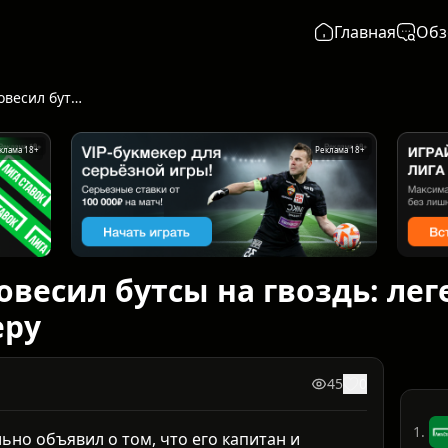
Главная
Обз
Ризван Уциев повесил бутсы на гвоздь: легенда «Ахмата» завершил карьеру
клама 18+
Реклама 18+
овесил бутсы на гвоздь: ле
еру
45
0
1.
ьно объявил о том, что его капитан и