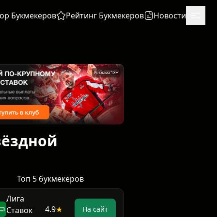
ор Букмекеров
Рейтинг Букмекеров
Новости
Реклама 18+
вёздной
Топ 5 букмекеров
Лига
4.9
★
На сайт
Ставок