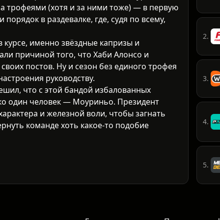
 за трофеями (хотя и за ними тоже) — в первую
порядок в раздевалке, где, судя по всему,
2.
в курсе, именно звёздные капризы и
али причиной того, что Хаби Алонсо и
своих постов. Ну и сезон без единого трофея
настроения руководству.
3.
ешил, что с этой бандой избалованных
ко один человек — Моуриньо. Президент
 характера и железной воли, чтобы загнать
4.
ернуть команде хоть какое-то подобие
5.