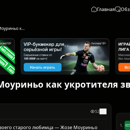
Главная
Обз
«Реал» вызвал Моуриньо как укротителя звёздной раздевалки
клама 18+
Реклама 18+
Моуриньо как укротителя з
52
0
1.
 своего старого любимца — Жозе Моуриньо