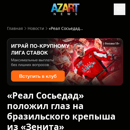
Главная
Новости
«Реал Сосьедад» положил глаз на бразильского крепыша из «Зенита»
Реклама 18+
«Реал Сосьедад»
положил глаз на
бразильского крепыша
из «Зенита»