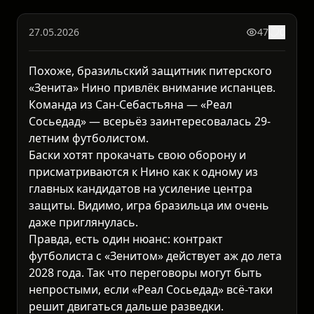
27.05.2026
47
0
Похоже, бразильский защитник питерского
«Зенита» Нино привлёк внимание испанцев.
Команда из Сан-Себастьяна — «Реал
Сосьедад» — всерьёз заинтересовалась 29-
летним футболистом.
Баски хотят прокачать свою оборону и
присматриваются к Нино как к одному из
главных кандидатов на усиление центра
защиты. Видимо, игра бразильца им очень
даже приглянулась.
Правда, есть один нюанс: контракт
футболиста с «Зенитом» действует аж до лета
2028 года. Так что переговоры могут быть
непростыми, если «Реал Сосьедад» всё-таки
решит двигаться дальше разведки.