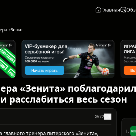
Главная
Обз
Помощник тренера «Зенита» поблагодарил «Краснодар» за то, что не давали расслабиться весь сезон
клама 18+
Реклама 18+
ра «Зенита» поблагодарил
ли расслабиться весь сезон
72
0
1.
 главного тренера питерского «Зенита»,