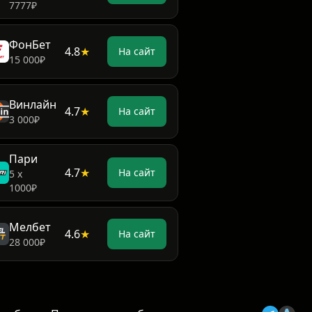
7777₽
ФонБет
4.8
★
На сайт
15 000₽
Винлайн
4.7
★
На сайт
3 000₽
Пари
4.7
★
На сайт
5 х
1000₽
Мелбет
4.6
★
На сайт
28 000₽