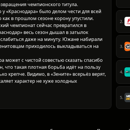
озвращения чемпионского титула.
 у «Краснодара» было делом чести для всей
 как в прошлом сезоне корону упустили.
2.
кий чемпионат сейчас превратился в
раснодар» весь сезон дышал в затылок
сслабиться даже на минуту. Южане набирали
 зенитовцам приходилось выкладываться на
3.
а может с чистой совестью сказать спасибо
, что такая плотная борьба идёт на пользу
4.
ько крепче. Видимо, в «Зените» всерьёз верят,
каляет характер не хуже холодных
5.