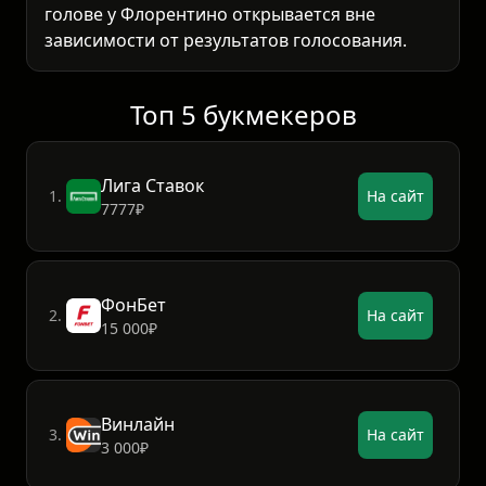
голове у Флорентино открывается вне
зависимости от результатов голосования.
Топ 5 букмекеров
Лига Ставок
1.
На сайт
7777₽
ФонБет
2.
На сайт
15 000₽
Винлайн
3.
На сайт
3 000₽