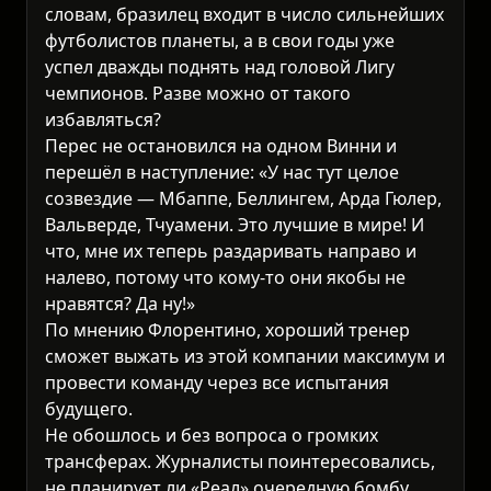
словам, бразилец входит в число сильнейших
футболистов планеты, а в свои годы уже
успел дважды поднять над головой Лигу
чемпионов. Разве можно от такого
избавляться?
Перес не остановился на одном Винни и
перешёл в наступление: «У нас тут целое
созвездие — Мбаппе, Беллингем, Арда Гюлер,
Вальверде, Тчуамени. Это лучшие в мире! И
что, мне их теперь раздаривать направо и
налево, потому что кому-то они якобы не
нравятся? Да ну!»
По мнению Флорентино, хороший тренер
сможет выжать из этой компании максимум и
провести команду через все испытания
будущего.
Не обошлось и без вопроса о громких
трансферах. Журналисты поинтересовались,
не планирует ли «Реал» очередную бомбу