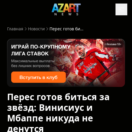
Главная
Новости
Перес готов биться за звёзд: Винисиус и Мбаппе никуда не денутся
Реклама 18+
Перес готов биться за
звёзд: Винисиус и
Мбаппе никуда не
денутся