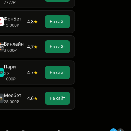
7777₽
ФонБет
4.8
★
На сайт
15 000₽
Винлайн
4.7
★
На сайт
3 000₽
Пари
4.7
★
На сайт
5 х
1000₽
Мелбет
4.6
★
На сайт
28 000₽