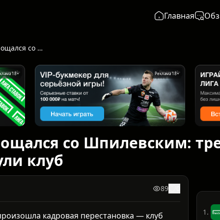
Главная
Обз
«Пари НН» попрощался со Шпилевским: тренер и его команда покинули клуб
клама 18+
Реклама 18+
ощался со Шпилевским: тре
ули клуб
89
0
1.
произошла кадровая перестановка — клуб