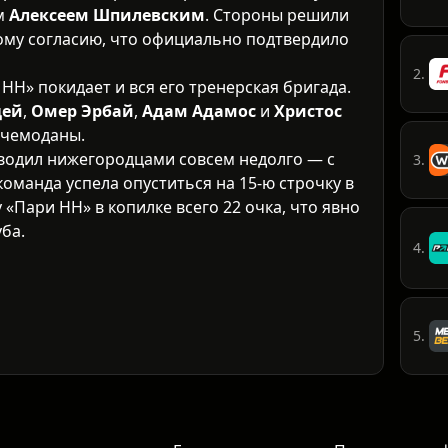
ом
Алексеем Шпилевским
. Стороны решили
ому согласию, что официально подтвердило
2.
НН» покидает и вся его тренерская бригада.
цей
,
Омер Эрбай
,
Адам Адамос
и
Христос
 чемоданы.
водил нижегородцами совсем недолго — с
3.
команда успела опуститься на 15-ю строчку в
 «Пари НН» в копилке всего 22 очка, что явно
ба.
4.
5.