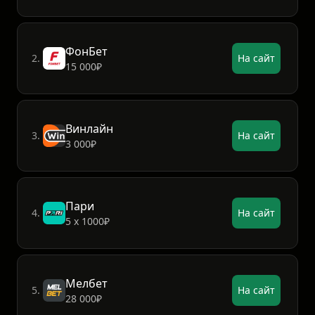
ФонБет
2.
На сайт
15 000₽
Винлайн
3.
На сайт
3 000₽
Пари
4.
На сайт
5 х 1000₽
Мелбет
5.
На сайт
28 000₽