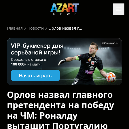
Главная
Новости
Орлов назвал главного претендента на победу на ЧМ: Роналду вытащит Португалию
Реклама 18+
Орлов назвал главного
претендента на победу
на ЧМ: Роналду
вытащит Португалию