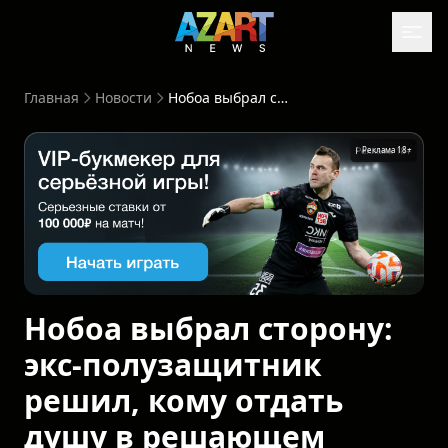
Главная
Новости
Нобоа выбрал сторону: экс-полузащитник решил, кому отдать душу в решающем матче РПЛ
клама 18+
Реклама 
Нобоа выбрал сторону:
экс-полузащитник
решил, кому отдать
душу в решающем