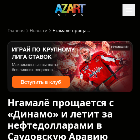
Главная
Новости
Нгамалё прощается с «Динамо» и летит за нефтедолларами в Саудовскую Аравию
Реклама 18+
Нгамалё прощается с
«Динамо» и летит за
нефтедолларами в
Саудовскую Аравию