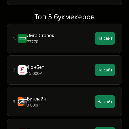
Топ 5 букмекеров
Лига Ставок
1.
На сайт
7777₽
ФонБет
2.
На сайт
15 000₽
Винлайн
3.
На сайт
3 000₽