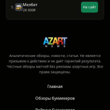
Мелбет
5.
На сайт
28 000₽
Аналитические обзоры, новости, статьи. Не является
призывом к действию и не даёт гарантий результата.
Честные обзоры матчей без рекламы азартных игр. Все
права защищены.
Главная
Обзоры букмекеров