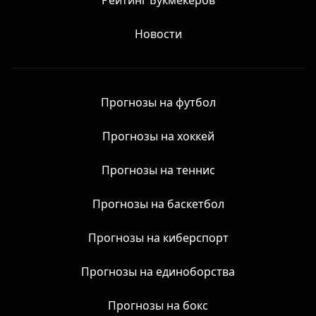
Рейтинг Букмекеров
Новости
Прогнозы на футбол
Прогнозы на хоккей
Прогнозы на теннис
Прогнозы на баскетбол
Прогнозы на киберспорт
Прогнозы на единоборства
Прогнозы на бокс