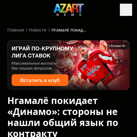
Главная
Новости
Нгамалё покидает «Динамо»: стороны не нашли общий язык по контракту
Реклама 18+
Нгамалё покидает
«Динамо»: стороны не
нашли общий язык по
контракту