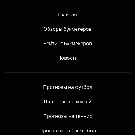
Главная
Обзоры букмекеров
Рейтинг Букмекеров
Новости
Прогнозы на футбол
Прогнозы на хоккей
Прогнозы на теннис
Прогнозы на баскетбол