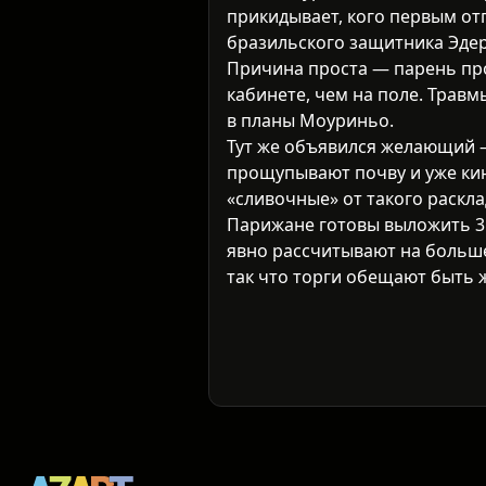
прикидывает, кого первым отп
бразильского защитника Эде
Причина проста — парень пр
кабинете, чем на поле. Травмы
в планы Моуриньо.
Тут же объявился желающий 
прощупывают почву и уже кин
«сливочные» от такого раскла
Парижане готовы выложить 3
явно рассчитывают на больше
так что торги обещают быть 