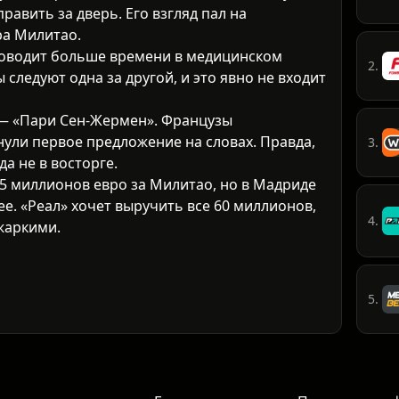
равить за дверь. Его взгляд пал на
ра Милитао.
оводит больше времени в медицинском
2.
 следуют одна за другой, и это явно не входит
— «Пари Сен-Жермен». Французы
ули первое предложение на словах. Правда,
3.
да не в восторге.
5 миллионов евро за Милитао, но в Мадриде
е. «Реал» хочет выручить все 60 миллионов,
4.
жаркими.
5.