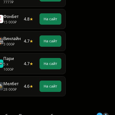
7777₽
ФонБет
4.8
★
На сайт
15 000₽
Винлайн
4.7
★
На сайт
3 000₽
Пари
4.7
★
На сайт
5 х
1000₽
Мелбет
4.6
★
На сайт
28 000₽