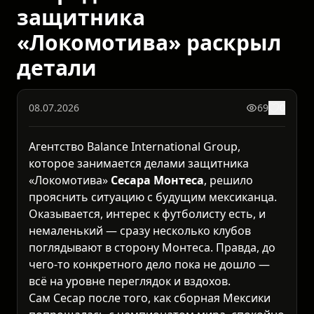
защитника
«Локомотива» раскрыл
детали
08.07.2026
69
0
Агентство Balance International Group,
которое занимается делами защитника
«Локомотива»
Сесара Монтеса
, решило
прояснить ситуацию с будущим мексиканца.
Оказывается, интерес к футболисту есть, и
немаленький — сразу несколько клубов
поглядывают в сторону Монтеса. Правда, до
чего-то конкретного дело пока не дошло —
всё на уровне переглядок и вздохов.
Сам Сесар после того, как сборная Мексики