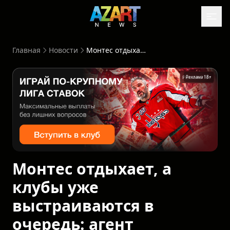
Главная
Новости
Монтес отдыхает, а клубы уже выстраиваются в очередь: агент защитника «Локомотива» раскрыл детали
Реклама 18+
Монтес отдыхает, а
клубы уже
выстраиваются в
очередь: агент