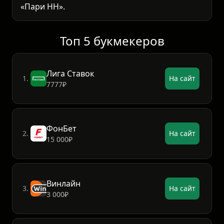
«Пари НН».
Топ 5 букмекеров
Лига Ставок
1.
На сайт
7777₽
ФонБет
2.
На сайт
15 000₽
Винлайн
3.
На сайт
3 000₽