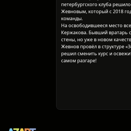
петербургского клуба решило
Жевновым, который с 2018 го
команды.
На освободившееся место вс
Кержакова. Бывший вратарь с
стены, но уже в новом качест
Жевнов провёл в структуре «З
решил сменить курс и освежи
самом разгаре!