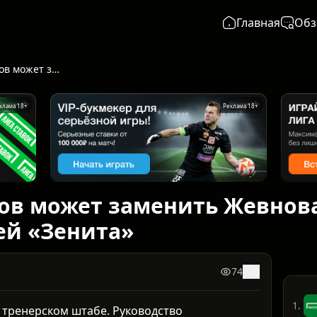
Главная
Обз
Михаил Кержаков может заменить Жевнова на посту тренера вратарей «Зенита»
клама 18+
Реклама 18+
в может заменить Жевнова
ей «Зенита»
74
0
1.
в тренерском штабе. Руководство