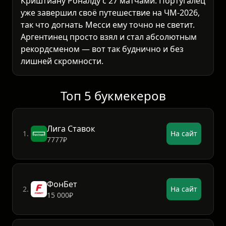
Криштиану Роналду с 27 матчами. Португалец
уже завершил своё путешествие на ЧМ-2026,
так что догнать Месси ему точно не светит.
Аргентинец просто взял и стал абсолютным
рекордсменом — вот так буднично и без
лишней скромности.
Топ 5 букмекеров
Лига Ставок
1.
На сайт
7777₽
ФонБет
2.
На сайт
15 000₽