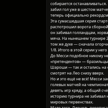
собирается останавливаться
забил гол уже в шестом матч
теперь официально рекордсме
Эта сумасшедшая серия старт
распотрошил ворота сборной 
он забивал голландцам, хорва
мяча. На нынешнем турнире 2
том же духе — сначала огорчи
1/8. Итого в этой серии у него
До Месси подобное никому не
«претендентов» — бразильцы 
Шароши — так и остались на 
смотрят на Лео снизу вверх.
Но и это ещё не всё! Месси з
голевых матчей на чемпионат
девять игр кряду, а общий счё
историю турнира не забивал н
мировых первенствах.
Мало того, Лионель переписа