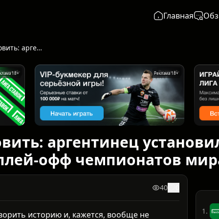
Главная
Обз
Месси не остановить: аргентинец установил невероятный рекорд голов в плей-офф чемпионатов мира
клама 18+
Реклама 18+
овить: аргентинец установ
 плей-офф чемпионатов мир
40
0
1.
орить историю и, кажется, вообще не