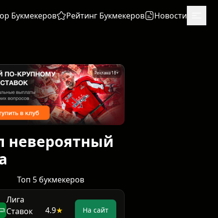
ор Букмекеров
Рейтинг Букмекеров
Новости
Реклама 18+
ил невероятный
а
Топ 5 букмекеров
Лига
4.9
★
На сайт
Ставок