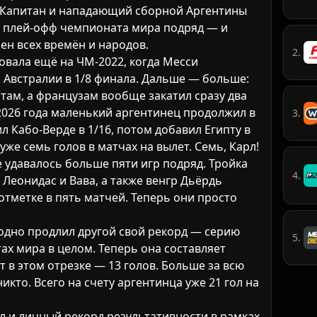
. Капитан и нападающий сборной Аргентины
е плей-офф чемпионата мира подряд — и
н всех времён и народов.
2.
овала ещё на ЧМ-2022, когда Месси
Австралии в 1/8 финала. Дальше — больше:
там, а французам вообще закатил сразу два
026 года маленький аргентинец продолжил в
3.
л Кабо-Верде в 1/16, потом добавил Египту в
 уже семь голов в матчах на вылет. Семь, Карл!
 удавалось больше пяти игр подряд. Тройка
4.
Леонидас и Вава, а также венгр Дьёрдь
отметке в пять матчей. Теперь они просто
аодно продлил другой свой рекорд — серию
5.
ах мира в целом. Теперь она составляет
т в этом отрезке — 13 голов. Больше за всю
икто. Всего на счету аргентинца уже 21 гол на
л и личный рекорд результативности в рамках