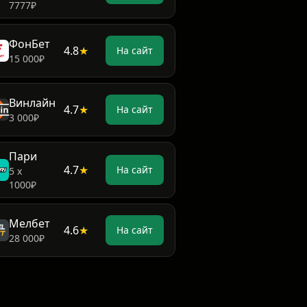
7777₽
ФонБет
4.8
★
На сайт
15 000₽
Винлайн
4.7
★
На сайт
3 000₽
Пари
4.7
★
На сайт
5 х
1000₽
Мелбет
4.6
★
На сайт
28 000₽