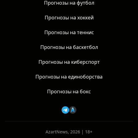
Прогнозы на футбол
Прогнозы на хоккей
Прогнозы на теннис
Прогнозы на баскетбол
Прогнозы на киберспорт
Прогнозы на единоборства
Прогнозы на бокс
AzartNews, 2026 | 18+