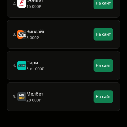
ФонБет
2.
На сайт
15 000₽
Винлайн
3.
На сайт
3 000₽
Пари
4.
На сайт
5 х 1000₽
Мелбет
5.
На сайт
28 000₽