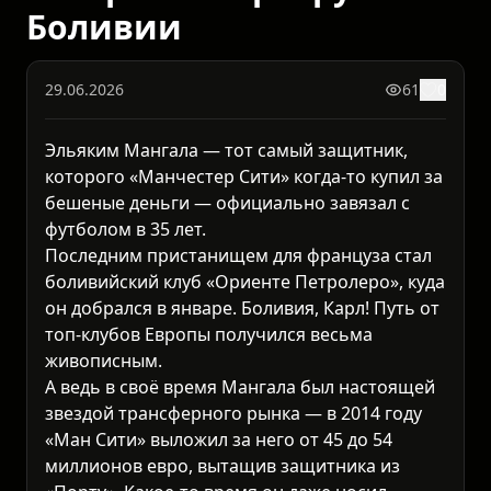
Боливии
29.06.2026
61
0
Эльяким Мангала — тот самый защитник,
которого «Манчестер Сити» когда-то купил за
бешеные деньги — официально завязал с
футболом в 35 лет.
Последним пристанищем для француза стал
боливийский клуб «Ориенте Петролеро», куда
он добрался в январе. Боливия, Карл! Путь от
топ-клубов Европы получился весьма
живописным.
А ведь в своё время Мангала был настоящей
звездой трансферного рынка — в 2014 году
«Ман Сити» выложил за него от 45 до 54
миллионов евро, вытащив защитника из