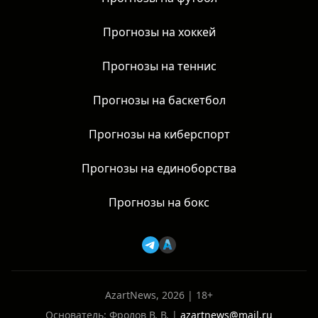
Прогнозы на хоккей
Прогнозы на теннис
Прогнозы на баскетбол
Прогнозы на киберспорт
Прогнозы на единоборства
Прогнозы на бокс
AzartNews, 2026 | 18+
Основатель: Фролов В. В. |
azartnews@mail.ru