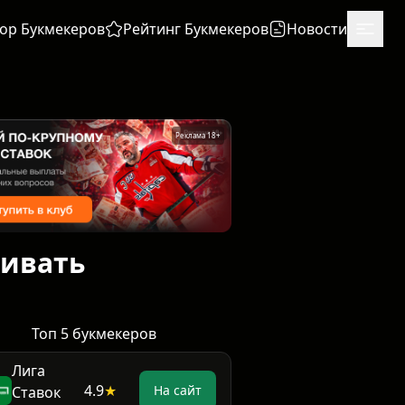
ор Букмекеров
Рейтинг Букмекеров
Новости
Реклама 18+
бивать
Топ 5 букмекеров
Лига
4.9
★
На сайт
Ставок