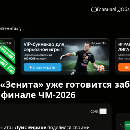
Главная
Обз
Луис Энрике из «Зенита» уже готовится забивать победный гол в финале ЧМ-2026
клама 18+
Реклама 18+
 «Зенита» уже готовится за
 финале ЧМ-2026
90
0
1.
енита»
Луис Энрике
поделился своими