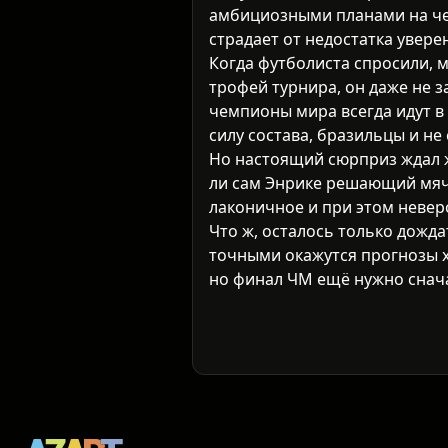
амбициозными планами на че
страдает от недостатка уверен
Когда футболиста спросили, 
трофей турнира, он даже не з
чемпионы мира всегда идут в 
силу состава, бразильцы и н
Но настоящий сюрприз ждал ж
ли сам Энрике решающий мяч 
лаконичное и при этом неве
Что ж, осталось только дожда
точными окажутся прогнозы х
но финал ЧМ ещё нужно снача