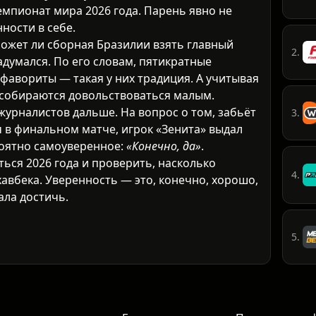
мпионат мира 2026 года. Парень явно не
ности в себе.
может ли сборная Бразилии взять главный
2.
адумался. По его словам, пятикратные
фавориты — такая у них традиция. А учитывая
е собираются довольствоваться малым.
урналистов дальше. На вопрос о том, забьёт
3.
в финальном матче, игрок «Зенита» выдал
роятно самоуверенное:
«Конечно, да»
.
ться 2026 года и проверить, насколько
4.
авбека. Уверенность — это, конечно, хорошо,
ла достичь.
5.