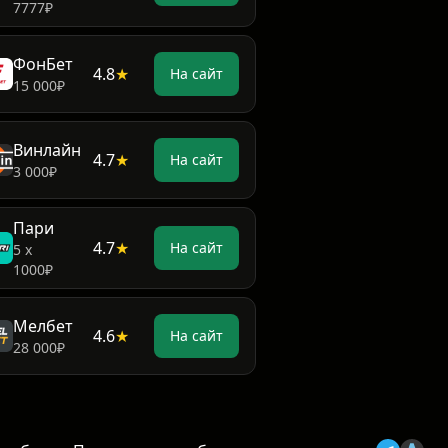
7777₽
ФонБет
4.8
★
На сайт
15 000₽
Винлайн
4.7
★
На сайт
3 000₽
Пари
4.7
★
На сайт
5 х
1000₽
Мелбет
4.6
★
На сайт
28 000₽