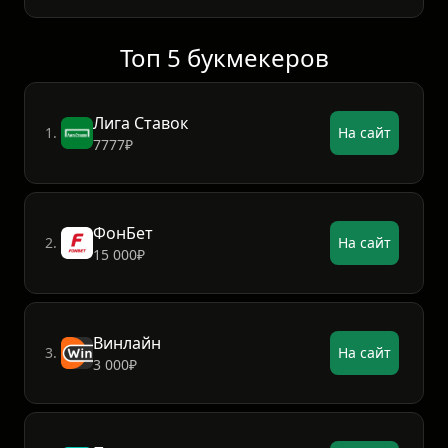
Топ 5 букмекеров
Лига Ставок
1.
На сайт
7777₽
ФонБет
2.
На сайт
15 000₽
Винлайн
3.
На сайт
3 000₽